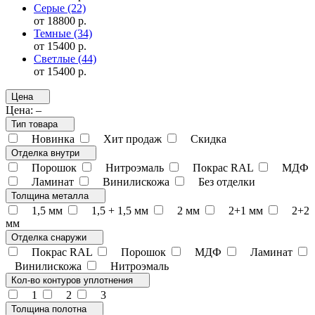
Серые
(22)
от 18800 р.
Темные
(34)
от 15400 р.
Светлые
(44)
от 15400 р.
Цена
Цена:
–
Тип товара
Новинка
Хит продаж
Скидка
Отделка внутри
Порошок
Нитроэмаль
Покрас RAL
МДФ
Ламинат
Винилискожа
Без отделки
Толщина металла
1,5 мм
1,5 + 1,5 мм
2 мм
2+1 мм
2+2
мм
Отделка снаружи
Покрас RAL
Порошок
МДФ
Ламинат
Винилискожа
Нитроэмаль
Кол-во контуров уплотнения
1
2
3
Толщина полотна