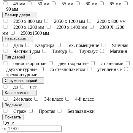
45 мм
50 мм
55 мм
60 мм
65 мм
90 мм
Размер двери
2050 x 800 мм
2050 x 1200 мм
2200 x 800 мм
2200 x 1200 мм
2200 х 1400 мм
2300 Х 1200
мм
2500х1500 мм
Назначение
Дача
Квартира
Тех. помещение
Уличная
Частный дом
Тамбур
Таунхаус
Магазин
Тип дверей
одностворчатые
двустворчатые
с панелями
двухконтурные
со стеклопакетом
утепленные
трехконтурные
С шумоизоляцией
да
нет
Класс замков
2-й класс
3-й класс
4-й класс
Задвижка
Страж
Простая
Без задвижки
Цена:
от