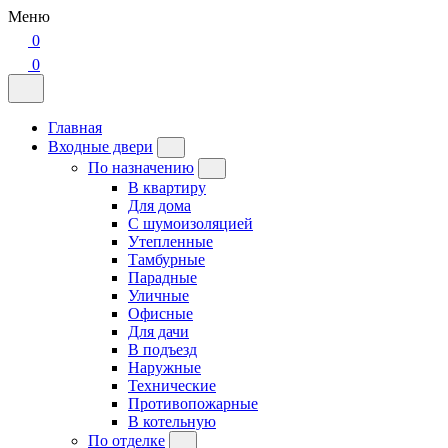
Меню
0
0
Главная
Входные двери
По назначению
В квартиру
Для дома
С шумоизоляцией
Утепленные
Тамбурные
Парадные
Уличные
Офисные
Для дачи
В подъезд
Наружные
Технические
Противопожарные
В котельную
По отделке