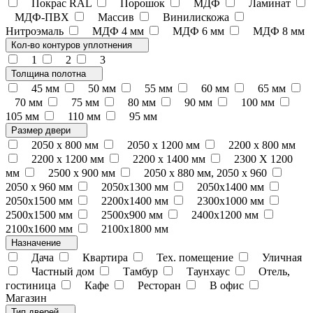
Покрас RAL
Порошок
МДФ
Ламинат
МДФ-ПВХ
Массив
Винилискожа
Нитроэмаль
МДФ 4 мм
МДФ 6 мм
МДФ 8 мм
Кол-во контуров уплотнения
1
2
3
Толщина полотна
45 мм
50 мм
55 мм
60 мм
65 мм
70 мм
75 мм
80 мм
90 мм
100 мм
105 мм
110 мм
95 мм
Размер двери
2050 x 800 мм
2050 x 1200 мм
2200 x 800 мм
2200 x 1200 мм
2200 х 1400 мм
2300 Х 1200
мм
2500 х 900 мм
2050 х 880 мм, 2050 х 960
2050 х 960 мм
2050х1300 мм
2050х1400 мм
2050х1500 мм
2200х1400 мм
2300х1000 мм
2500х1500 мм
2500х900 мм
2400х1200 мм
2100х1600 мм
2100х1800 мм
Назначение
Дача
Квартира
Тех. помещение
Уличная
Частный дом
Тамбур
Таунхаус
Отель,
гостиница
Кафе
Ресторан
В офис
Магазин
Тип дверей