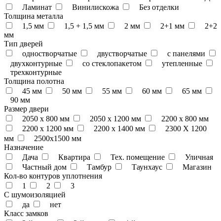
Ламинат
Винилискожа
Без отделки
Толщина металла
1,5 мм
1,5 + 1,5 мм
2 мм
2+1 мм
2+2
мм
Тип дверей
одностворчатые
двустворчатые
с панелями
двухконтурные
со стеклопакетом
утепленные
трехконтурные
Толщина полотна
45 мм
50 мм
55 мм
60 мм
65 мм
90 мм
Размер двери
2050 x 800 мм
2050 x 1200 мм
2200 x 800 мм
2200 x 1200 мм
2200 х 1400 мм
2300 Х 1200
мм
2500х1500 мм
Назначение
Дача
Квартира
Тех. помещение
Уличная
Частный дом
Тамбур
Таунхаус
Магазин
Кол-во контуров уплотнения
1
2
3
С шумоизоляцией
да
нет
Класс замков