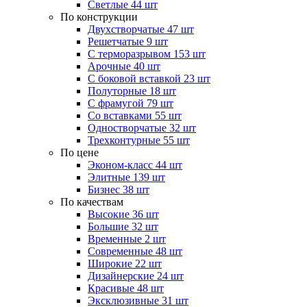
Светлые
44 шт
По конструкции
Двухстворчатые
47 шт
Решетчатые
9 шт
С терморазрывом
153 шт
Арочные
40 шт
С боковой вставкой
23 шт
Полуторные
18 шт
С фрамугой
79 шт
Cо вставками
55 шт
Одностворчатые
32 шт
Трехконтурные
55 шт
По цене
Эконом-класс
44 шт
Элитные
139 шт
Бизнес
38 шт
По качествам
Высокие
36 шт
Большие
32 шт
Временные
2 шт
Современные
48 шт
Широкие
22 шт
Дизайнерские
24 шт
Красивые
48 шт
Эксклюзивные
31 шт