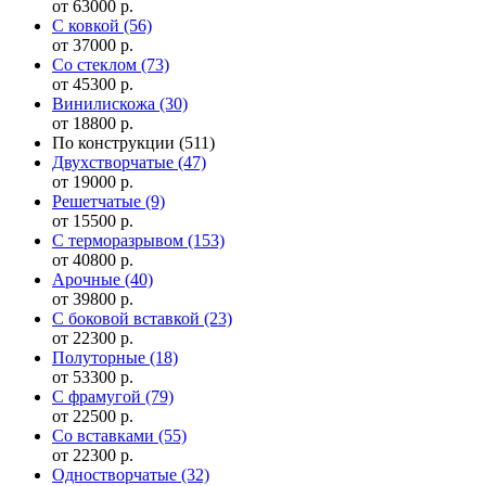
от 63000 р.
С ковкой
(56)
от 37000 р.
Со стеклом
(73)
от 45300 р.
Винилискожа
(30)
от 18800 р.
По конструкции
(511)
Двухстворчатые
(47)
от 19000 р.
Решетчатые
(9)
от 15500 р.
С терморазрывом
(153)
от 40800 р.
Арочные
(40)
от 39800 р.
С боковой вставкой
(23)
от 22300 р.
Полуторные
(18)
от 53300 р.
С фрамугой
(79)
от 22500 р.
Cо вставками
(55)
от 22300 р.
Одностворчатые
(32)