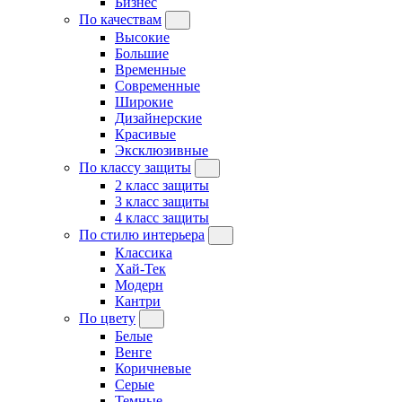
Бизнес
По качествам
Высокие
Большие
Временные
Современные
Широкие
Дизайнерские
Красивые
Эксклюзивные
По классу защиты
2 класс защиты
3 класс защиты
4 класс защиты
По стилю интерьера
Классика
Хай-Тек
Модерн
Кантри
По цвету
Белые
Венге
Коричневые
Серые
Темные