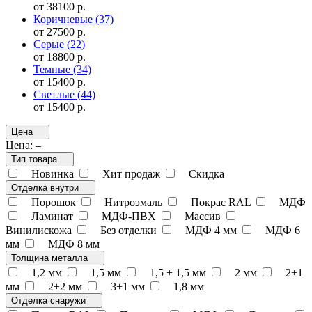
от 38100 р.
Коричневые
(37)
от 27500 р.
Серые
(22)
от 18800 р.
Темные
(34)
от 15400 р.
Светлые
(44)
от 15400 р.
Цена
Цена:
–
Тип товара
Новинка
Хит продаж
Скидка
Отделка внутри
Порошок
Нитроэмаль
Покрас RAL
МДФ
Ламинат
МДФ-ПВХ
Массив
Винилискожа
Без отделки
МДФ 4 мм
МДФ 6
мм
МДФ 8 мм
Толщина металла
1,2 мм
1,5 мм
1,5 + 1,5 мм
2 мм
2+1
мм
2+2 мм
3+1 мм
1,8 мм
Отделка снаружи