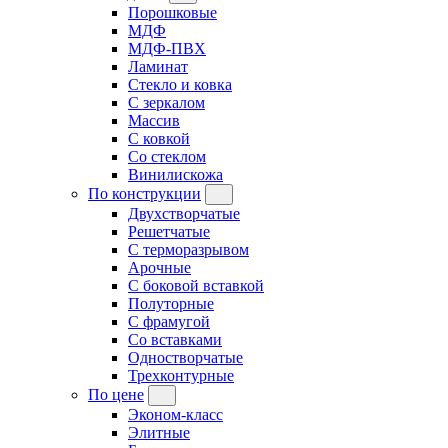
Порошковые
МДФ
МДФ-ПВХ
Ламинат
Стекло и ковка
С зеркалом
Массив
С ковкой
Со стеклом
Винилискожа
По конструкции
Двухстворчатые
Решетчатые
С терморазрывом
Арочные
С боковой вставкой
Полуторные
С фрамугой
Cо вставками
Одностворчатые
Трехконтурные
По цене
Эконом-класс
Элитные