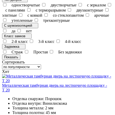
одностворчатые
двустворчатые
с зеркалом
с панелями
с терморазрывом
двухконтурные
элитные
с ковкой
со стеклопакетом
арочные
утепленные
трехконтурные
С шумоизоляцией
да
нет
Класс замков
2-й класс
3-й класс
4-й класс
Задвижка
Страж
Простая
Без задвижки
Сортировать
Хит
Металлическая тамбурная дверь на лестничную площадку -
Т 20
Отделка снаружи: Порошок
Отделка внутри: Винилискожа
Толщина металла: 2 мм
Толщина полотна: 45 мм