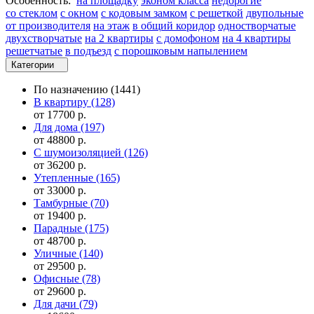
Особенность:
на площадку
эконом класса
недорогие
со стеклом
с окном
с кодовым замком
с решеткой
двупольные
от производителя
на этаж
в общий коридор
одностворчатые
двухстворчатые
на 2 квартиры
с домофоном
на 4 квартиры
решетчатые
в подъезд
с порошковым напылением
Категории
По назначению
(1441)
В квартиру
(128)
от 17700 р.
Для дома
(197)
от 48800 р.
С шумоизоляцией
(126)
от 36200 р.
Утепленные
(165)
от 33000 р.
Тамбурные
(70)
от 19400 р.
Парадные
(175)
от 48700 р.
Уличные
(140)
от 29500 р.
Офисные
(78)
от 29600 р.
Для дачи
(79)