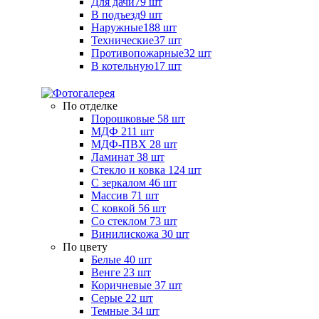
Для дачи
79 шт
В подъезд
9 шт
Наружные
188 шт
Технические
37 шт
Противопожарные
32 шт
В котельную
17 шт
По отделке
Порошковые
58 шт
МДФ
211 шт
МДФ-ПВХ
28 шт
Ламинат
38 шт
Стекло и ковка
124 шт
С зеркалом
46 шт
Массив
71 шт
С ковкой
56 шт
Со стеклом
73 шт
Винилискожа
30 шт
По цвету
Белые
40 шт
Венге
23 шт
Коричневые
37 шт
Серые
22 шт
Темные
34 шт