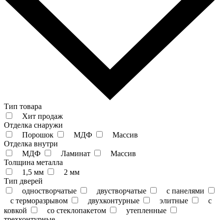
Тип товара
Хит продаж
Отделка снаружи
Порошок
МДФ
Массив
Отделка внутри
МДФ
Ламинат
Массив
Толщина металла
1,5 мм
2 мм
Тип дверей
одностворчатые
двустворчатые
с панелями
с терморазрывом
двухконтурные
элитные
с
ковкой
со стеклопакетом
утепленные
трехконтурные