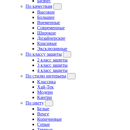
Бизнес
По качествам
Высокие
Большие
Временные
Современные
Широкие
Дизайнерские
Красивые
Эксклюзивные
По классу защиты
2 класс защиты
3 класс защиты
4 класс защиты
По стилю интерьера
Классика
Хай-Тек
Модерн
Кантри
По цвету
Белые
Венге
Коричневые
Серые
Темные