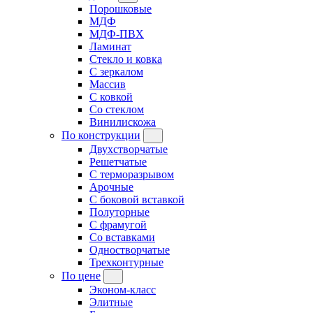
Порошковые
МДФ
МДФ-ПВХ
Ламинат
Стекло и ковка
С зеркалом
Массив
С ковкой
Со стеклом
Винилискожа
По конструкции
Двухстворчатые
Решетчатые
С терморазрывом
Арочные
С боковой вставкой
Полуторные
С фрамугой
Cо вставками
Одностворчатые
Трехконтурные
По цене
Эконом-класс
Элитные