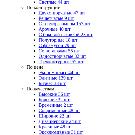
Светлые
44 шт
По конструкции
Двухстворчатые
47 шт
Решетчатые
9 шт
С терморазрывом
153 шт
Арочные
40 шт
С боковой вставкой
23 шт
Полуторные
18 шт
С фрамугой
79 шт
Cо вставками
55 шт
Одностворчатые
32 шт
Трехконтурные
55 шт
По цене
Эконом-класс
44 шт
Элитные
139 шт
Бизнес
38 шт
По качествам
Высокие
36 шт
Большие
32 шт
Временные
2 шт
Современные
48 шт
Широкие
22 шт
Дизайнерские
24 шт
Красивые
48 шт
Эксклюзивные
31 шт