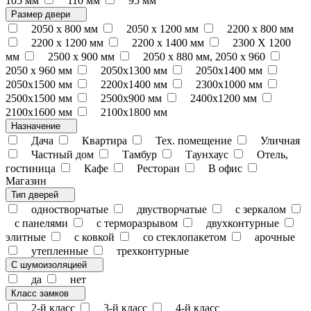
105 мм
110 мм
95 мм
Размер двери
2050 x 800 мм
2050 x 1200 мм
2200 x 800 мм
2200 x 1200 мм
2200 х 1400 мм
2300 Х 1200
мм
2500 х 900 мм
2050 х 880 мм, 2050 х 960
2050 х 960 мм
2050х1300 мм
2050х1400 мм
2050х1500 мм
2200х1400 мм
2300х1000 мм
2500х1500 мм
2500х900 мм
2400х1200 мм
2100х1600 мм
2100х1800 мм
Назначение
Дача
Квартира
Тех. помещение
Уличная
Частный дом
Тамбур
Таунхаус
Отель,
гостиница
Кафе
Ресторан
В офис
Магазин
Тип дверей
одностворчатые
двустворчатые
с зеркалом
с панелями
с терморазрывом
двухконтурные
элитные
с ковкой
со стеклопакетом
арочные
утепленные
трехконтурные
С шумоизоляцией
да
нет
Класс замков
2-й класс
3-й класс
4-й класс