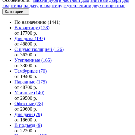
Особенность:
массив дуба
в частный дом
элитные двери
для
квартиры
на дачу
в квартиру
с утеплением
двухстворчатые
Категории
По назначению
(1441)
В квартиру
(128)
от 17700 р.
Для дома
(197)
от 48800 р.
С шумоизоляцией
(126)
от 36200 р.
Утепленные
(165)
от 33000 р.
Тамбурные
(70)
от 19400 р.
Парадные
(175)
от 48700 р.
Уличные
(140)
от 29500 р.
Офисные
(78)
от 29600 р.
Для дачи
(79)
от 18600 р.
В подъезд
(9)
от 22200 р.