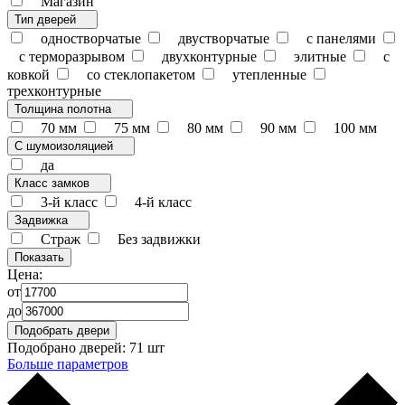
Магазин
Тип дверей
одностворчатые
двустворчатые
с панелями
с терморазрывом
двухконтурные
элитные
с
ковкой
со стеклопакетом
утепленные
трехконтурные
Толщина полотна
70 мм
75 мм
80 мм
90 мм
100 мм
С шумоизоляцией
да
Класс замков
3-й класс
4-й класс
Задвижка
Страж
Без задвижки
Цена:
от
до
Подобрано дверей:
71 шт
Больше параметров