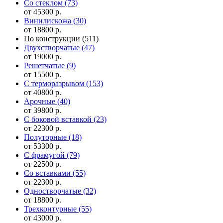
Со стеклом
(73)
от 45300 р.
Винилискожа
(30)
от 18800 р.
По конструкции
(511)
Двухстворчатые
(47)
от 19000 р.
Решетчатые
(9)
от 15500 р.
С терморазрывом
(153)
от 40800 р.
Арочные
(40)
от 39800 р.
С боковой вставкой
(23)
от 22300 р.
Полуторные
(18)
от 53300 р.
С фрамугой
(79)
от 22500 р.
Cо вставками
(55)
от 22300 р.
Одностворчатые
(32)
от 18800 р.
Трехконтурные
(55)
от 43000 р.