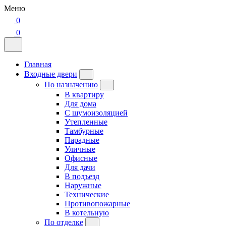
Меню
0
0
Главная
Входные двери
По назначению
В квартиру
Для дома
С шумоизоляцией
Утепленные
Тамбурные
Парадные
Уличные
Офисные
Для дачи
В подъезд
Наружные
Технические
Противопожарные
В котельную
По отделке