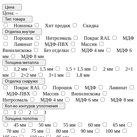
Цена
Цена:
–
Тип товара
Новинка
Хит продаж
Скидка
Отделка внутри
Порошок
Нитроэмаль
Покрас RAL
МДФ
Ламинат
МДФ-ПВХ
Массив
Винилискожа
Без отделки
МДФ 4 мм
МДФ 6
мм
МДФ 8 мм
Толщина металла
1,2 мм
1,5 мм
1,5 + 1,5 мм
2 мм
2+1
мм
2+2 мм
3+1 мм
1,8 мм
Отделка снаружи
Покрас RAL
Порошок
МДФ
Ламинат
МДФ-ПВХ
Массив
Винилискожа
Нитроэмаль
МДФ 4 мм
МДФ 6 мм
МДФ 8 мм
Кол-во контуров уплотнения
1
2
3
Толщина полотна
45 мм
50 мм
55 мм
60 мм
65 мм
70 мм
75 мм
80 мм
90 мм
100 мм