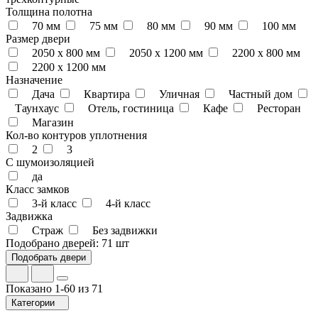
Толщина полотна
70 мм
75 мм
80 мм
90 мм
100 мм
Размер двери
2050 x 800 мм
2050 x 1200 мм
2200 x 800 мм
2200 x 1200 мм
Назначение
Дача
Квартира
Уличная
Частный дом
Таунхаус
Отель, гостиница
Кафе
Ресторан
Магазин
Кол-во контуров уплотнения
2
3
С шумоизоляцией
да
Класс замков
3-й класс
4-й класс
Задвижка
Страж
Без задвижки
Подобрано дверей:
71 шт
Показано 1-60 из 71
Категории