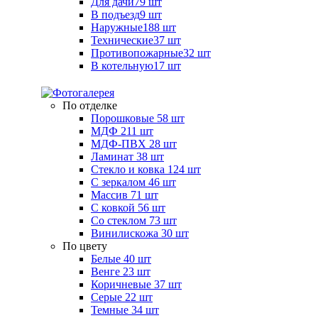
Для дачи
79 шт
В подъезд
9 шт
Наружные
188 шт
Технические
37 шт
Противопожарные
32 шт
В котельную
17 шт
По отделке
Порошковые
58 шт
МДФ
211 шт
МДФ-ПВХ
28 шт
Ламинат
38 шт
Стекло и ковка
124 шт
С зеркалом
46 шт
Массив
71 шт
С ковкой
56 шт
Со стеклом
73 шт
Винилискожа
30 шт
По цвету
Белые
40 шт
Венге
23 шт
Коричневые
37 шт
Серые
22 шт
Темные
34 шт