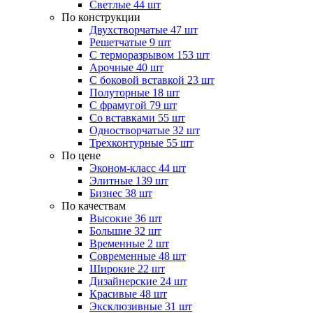
Светлые
44 шт
По конструкции
Двухстворчатые
47 шт
Решетчатые
9 шт
С терморазрывом
153 шт
Арочные
40 шт
С боковой вставкой
23 шт
Полуторные
18 шт
С фрамугой
79 шт
Cо вставками
55 шт
Одностворчатые
32 шт
Трехконтурные
55 шт
По цене
Эконом-класс
44 шт
Элитные
139 шт
Бизнес
38 шт
По качествам
Высокие
36 шт
Большие
32 шт
Временные
2 шт
Современные
48 шт
Широкие
22 шт
Дизайнерские
24 шт
Красивые
48 шт
Эксклюзивные
31 шт