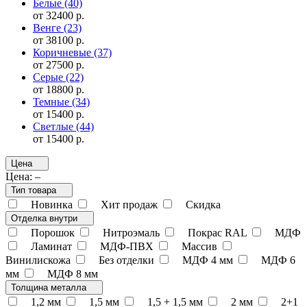
Белые
(40)
от 32400 р.
Венге
(23)
от 38100 р.
Коричневые
(37)
от 27500 р.
Серые
(22)
от 18800 р.
Темные
(34)
от 15400 р.
Светлые
(44)
от 15400 р.
Цена
Цена:
–
Тип товара
Новинка
Хит продаж
Скидка
Отделка внутри
Порошок
Нитроэмаль
Покрас RAL
МДФ
Ламинат
МДФ-ПВХ
Массив
Винилискожа
Без отделки
МДФ 4 мм
МДФ 6
мм
МДФ 8 мм
Толщина металла
1,2 мм
1,5 мм
1,5 + 1,5 мм
2 мм
2+1