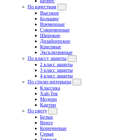
Бизнес
По качествам
Высокие
Большие
Временные
Современные
Широкие
Дизайнерские
Красивые
Эксклюзивные
По классу защиты
2 класс защиты
3 класс защиты
4 класс защиты
По стилю интерьера
Классика
Хай-Тек
Модерн
Кантри
По цвету
Белые
Венге
Коричневые
Серые
Темные