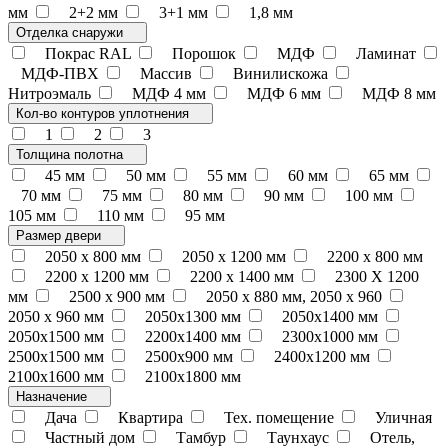
мм
2+2 мм
3+1 мм
1,8 мм
Отделка снаружи
Покрас RAL
Порошок
МДФ
Ламинат
МДФ-ПВХ
Массив
Винилискожа
Нитроэмаль
МДФ 4 мм
МДФ 6 мм
МДФ 8 мм
Кол-во контуров уплотнения
1
2
3
Толщина полотна
45 мм
50 мм
55 мм
60 мм
65 мм
70 мм
75 мм
80 мм
90 мм
100 мм
105 мм
110 мм
95 мм
Размер двери
2050 x 800 мм
2050 x 1200 мм
2200 x 800 мм
2200 x 1200 мм
2200 х 1400 мм
2300 Х 1200
мм
2500 х 900 мм
2050 х 880 мм, 2050 х 960
2050 х 960 мм
2050х1300 мм
2050х1400 мм
2050х1500 мм
2200х1400 мм
2300х1000 мм
2500х1500 мм
2500х900 мм
2400х1200 мм
2100х1600 мм
2100х1800 мм
Назначение
Дача
Квартира
Тех. помещение
Уличная
Частный дом
Тамбур
Таунхаус
Отель,