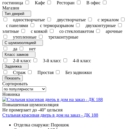
гостиница
Кафе
Ресторан
В офис
Магазин
Тип дверей
одностворчатые
двустворчатые
с зеркалом
с панелями
с терморазрывом
двухконтурные
элитные
с ковкой
со стеклопакетом
арочные
утепленные
трехконтурные
С шумоизоляцией
да
нет
Класс замков
2-й класс
3-й класс
4-й класс
Задвижка
Страж
Простая
Без задвижки
Сортировать
Новинка
Повышенная шумоизоляция
Не промерзает до -40° цельсия
Стальная красивая дверь в дом на заказ - ДК 188
Отделка снаружи: Порошок