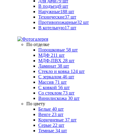
Для дачи
79 шт
В подъезд
9 шт
Наружные
188 шт
Технические
37 шт
Противопожарные
32 шт
В котельную
17 шт
По отделке
Порошковые
58 шт
МДФ
211 шт
МДФ-ПВХ
28 шт
Ламинат
38 шт
Стекло и ковка
124 шт
С зеркалом
46 шт
Массив
71 шт
С ковкой
56 шт
Со стеклом
73 шт
Винилискожа
30 шт
По цвету
Белые
40 шт
Венге
23 шт
Коричневые
37 шт
Серые
22 шт
Темные
34 шт