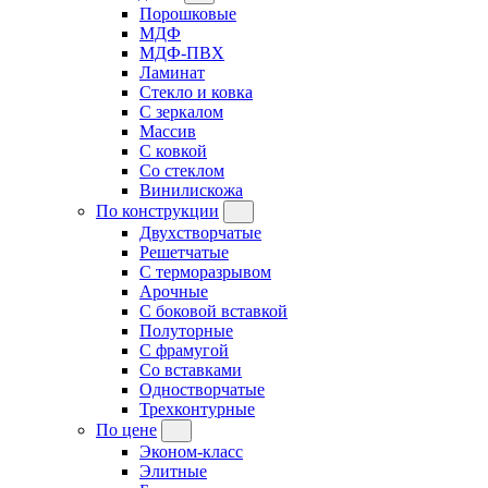
Порошковые
МДФ
МДФ-ПВХ
Ламинат
Стекло и ковка
С зеркалом
Массив
С ковкой
Со стеклом
Винилискожа
По конструкции
Двухстворчатые
Решетчатые
С терморазрывом
Арочные
С боковой вставкой
Полуторные
С фрамугой
Cо вставками
Одностворчатые
Трехконтурные
По цене
Эконом-класс
Элитные