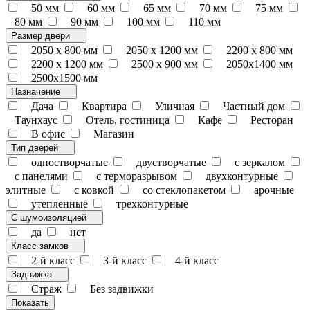
50 мм
60 мм
65 мм
70 мм
75 мм
80 мм
90 мм
100 мм
110 мм
Размер двери
2050 x 800 мм
2050 x 1200 мм
2200 x 800 мм
2200 x 1200 мм
2500 х 900 мм
2050х1400 мм
2500х1500 мм
Назначение
Дача
Квартира
Уличная
Частный дом
Таунхаус
Отель, гостиница
Кафе
Ресторан
В офис
Магазин
Тип дверей
одностворчатые
двустворчатые
с зеркалом
с панелями
с терморазрывом
двухконтурные
элитные
с ковкой
со стеклопакетом
арочные
утепленные
трехконтурные
С шумоизоляцией
да
нет
Класс замков
2-й класс
3-й класс
4-й класс
Задвижка
Страж
Без задвижки