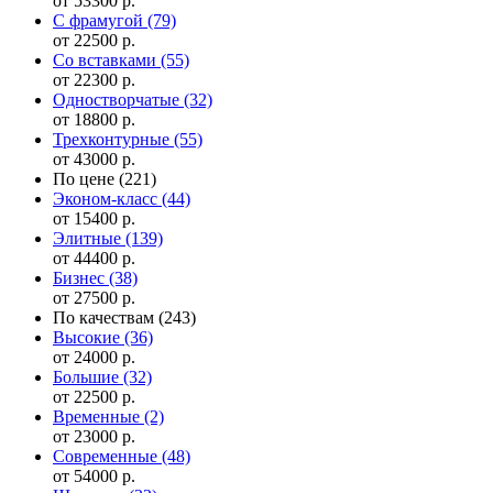
от 53300 р.
С фрамугой
(79)
от 22500 р.
Cо вставками
(55)
от 22300 р.
Одностворчатые
(32)
от 18800 р.
Трехконтурные
(55)
от 43000 р.
По цене
(221)
Эконом-класс
(44)
от 15400 р.
Элитные
(139)
от 44400 р.
Бизнес
(38)
от 27500 р.
По качествам
(243)
Высокие
(36)
от 24000 р.
Большие
(32)
от 22500 р.
Временные
(2)
от 23000 р.
Современные
(48)
от 54000 р.