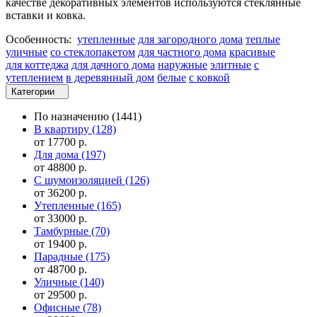
качестве декоративных элементов используются стеклянные
вставки и ковка.
Особенность:
утепленные
для загородного дома
теплые
уличные
со стеклопакетом
для частного дома
красивые
для коттеджа
для дачного дома
наружные
элитные
с
утеплением
в деревянный дом
белые
с ковкой
Категории
По назначению
(1441)
В квартиру
(128)
от 17700 р.
Для дома
(197)
от 48800 р.
С шумоизоляцией
(126)
от 36200 р.
Утепленные
(165)
от 33000 р.
Тамбурные
(70)
от 19400 р.
Парадные
(175)
от 48700 р.
Уличные
(140)
от 29500 р.
Офисные
(78)