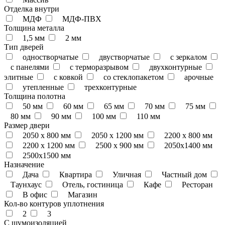
Отделка внутри
МДФ
МДФ-ПВХ
Толщина металла
1,5 мм
2 мм
Тип дверей
одностворчатые
двустворчатые
с зеркалом
с панелями
с терморазрывом
двухконтурные
элитные
с ковкой
со стеклопакетом
арочные
утепленные
трехконтурные
Толщина полотна
50 мм
60 мм
65 мм
70 мм
75 мм
80 мм
90 мм
100 мм
110 мм
Размер двери
2050 x 800 мм
2050 x 1200 мм
2200 x 800 мм
2200 x 1200 мм
2500 х 900 мм
2050х1400 мм
2500х1500 мм
Назначение
Дача
Квартира
Уличная
Частный дом
Таунхаус
Отель, гостиница
Кафе
Ресторан
В офис
Магазин
Кол-во контуров уплотнения
2
3
С шумоизоляцией