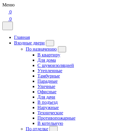
Меню
0
0
Главная
Входные двери
По назначению
В квартиру
Для дома
С шумоизоляцией
Утепленные
Тамбурные
Парадные
Уличные
Офисные
Для дачи
В подъезд
Наружные
Технические
Противопожарные
В котельную
По отделке